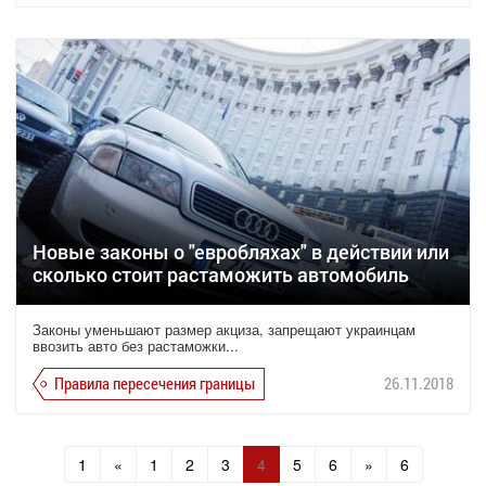
Новые законы о "евробляхах" в действии или
сколько стоит растаможить автомобиль
Законы уменьшают размер акциза, запрещают украинцам
ввозить авто без растаможки...
Правила пересечения границы
26.11.2018
1
«
1
2
3
4
5
6
»
6