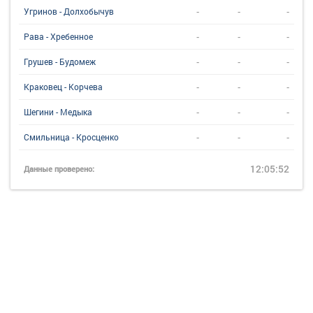
-
-
-
Угринов - Долхобычув
-
-
-
Рава - Хребенное
-
-
-
Грушев - Будомеж
-
-
-
Краковец - Корчева
-
-
-
Шегини - Медыка
-
-
-
Смильница - Кросценко
12:05:52
Данные проверено: