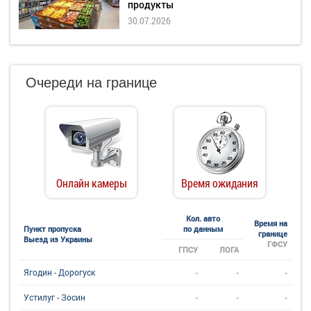
продукты
30.07.2026
Очереди на границе
Онлайн камеры
Время ожидания
Кол. авто
Время на
Пункт пропуска
по данным
границе
Выезд из Украины
ГФСУ
ГПСУ
ЛОГА
-
-
-
Ягодин - Дорогуск
-
-
-
Устилуг - Зосин