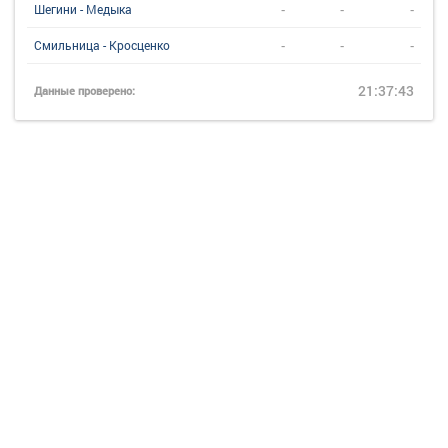
-
-
-
Шегини - Медыка
-
-
-
Смильница - Кросценко
21:37:43
Данные проверено: