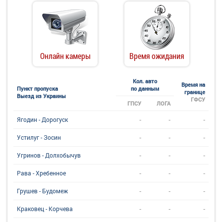
Онлайн камеры
Время ожидания
Кол. авто
Время на
Пункт пропуска
по данным
границе
Выезд из Украины
ГФСУ
ГПСУ
ЛОГА
-
-
-
Ягодин - Дорогуск
-
-
-
Устилуг - Зосин
-
-
-
Угринов - Долхобычув
-
-
-
Рава - Хребенное
-
-
-
Грушев - Будомеж
-
-
-
Краковец - Корчева