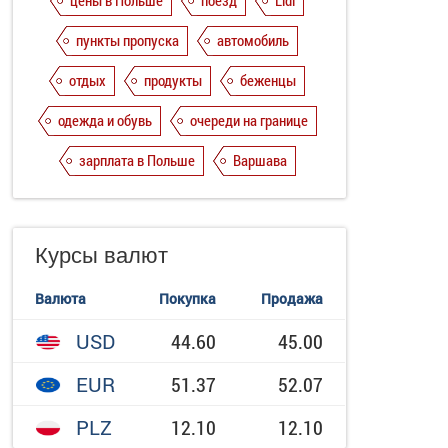
цены в Польше
поезд
Lidl
пункты пропуска
автомобиль
отдых
продукты
беженцы
одежда и обувь
очереди на границе
зарплата в Польше
Варшава
Курсы валют
Валюта
Покупка
Продажа
USD
44.60
45.00
EUR
51.37
52.07
PLZ
12.10
12.10