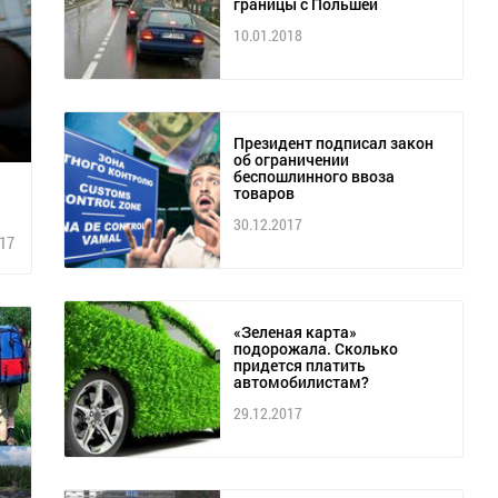
границы с Польшей
10.01.2018
Президент подписал закон
об ограничении
беспошлинного ввоза
товаров
30.12.2017
17
«Зеленая карта»
подорожала. Сколько
придется платить
автомобилистам?
29.12.2017