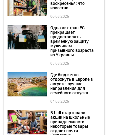
воскресенья: что
известно
06.08.2026
Одна из стран ЕС
прекращает
предоставлять
временную защиту
мужчинам
призывного возраста
из Украины
05.08.2026
Где бюджетно
отдохнуть в Европе в
августе: лучшие
направления для
семейного отпуска
04.08.2026
В Lidl стартовали
акции на школьные
принадлежности:
некоторые товары
отдают почти