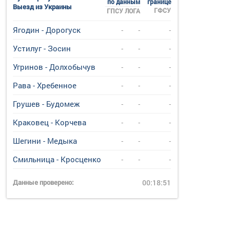
по данным
границе
Выезд из Украины
ГФСУ
ГПСУ
ЛОГА
Ягодин - Дорогуск
-
-
-
Устилуг - Зосин
-
-
-
Угринов - Долхобычув
-
-
-
Рава - Хребенное
-
-
-
Грушев - Будомеж
-
-
-
Краковец - Корчева
-
-
-
Шегини - Медыка
-
-
-
Смильница - Кросценко
-
-
-
Данные проверено:
00:18:51