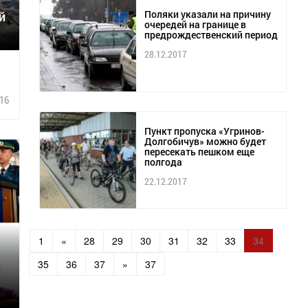
Поляки указали на причину
й
очередей на границе в
предрождественский период
28.12.2017
16
Пункт пропуска «Угринов-
Долгобичув» можно будет
пересекать пешком еще
полгода
22.12.2017
1
«
28
29
30
31
32
33
34
35
36
37
»
37