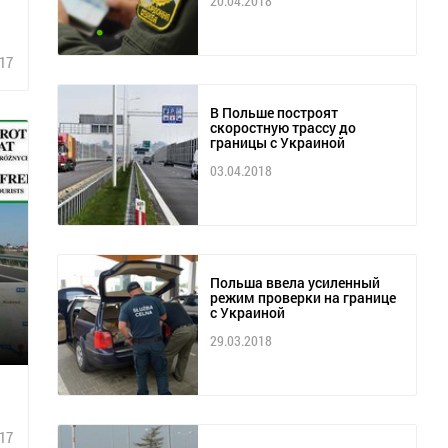
20.04.2018
17
В Польше построят
скоростную трассу до
границы с Украиной
03.04.2018
Польша ввела усиленный
режим проверки на границе
с Украиной
29.03.2018
17