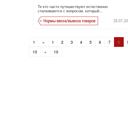
Те кто часто путешествуют естественно
сталкиваются с вопросом, который...
Нормы ввоза/вывоза товаров
28.07.20
1
«
1
2
3
4
5
6
7
8
10
»
10