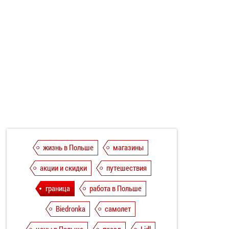
жизнь в Польше
магазины
акции и скидки
путешествия
граница
работа в Польше
Biedronka
самолет