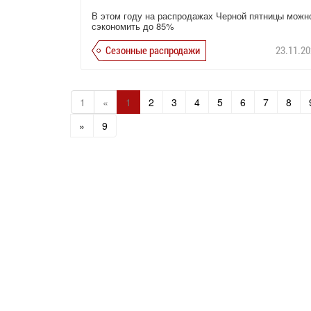
В этом году на распродажах Черной пятницы можн
сэкономить до 85%
Сезонные распродажи
23.11.20
1
«
1
2
3
4
5
6
7
8
»
9