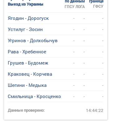
по данным
границе
Выезд из Украины
ГФСУ
ГПСУ
ЛОГА
Ягодин - Дорогуск
-
-
-
Устилуг - Зосин
-
-
-
Угринов - Долхобычув
-
-
-
Рава - Хребенное
-
-
-
Грушев - Будомеж
-
-
-
Краковец - Корчева
-
-
-
Шегини - Медыка
-
-
-
Смильница - Кросценко
-
-
-
Данные проверено:
14:44:22