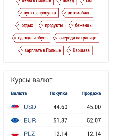
цены в Польше
поезд
Lidl
пункты пропуска
автомобиль
отдых
продукты
беженцы
одежда и обувь
очереди на границе
зарплата в Польше
Варшава
Курсы валют
Валюта
Покупка
Продажа
USD
44.60
45.00
EUR
51.37
52.07
PLZ
12.14
12.14