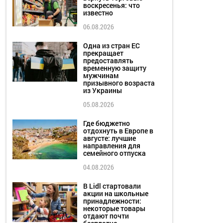
воскресенья: что
известно
06.08.2026
Одна из стран ЕС
прекращает
предоставлять
временную защиту
мужчинам
призывного возраста
из Украины
05.08.2026
Где бюджетно
отдохнуть в Европе в
августе: лучшие
направления для
семейного отпуска
04.08.2026
В Lidl стартовали
акции на школьные
принадлежности:
некоторые товары
отдают почти