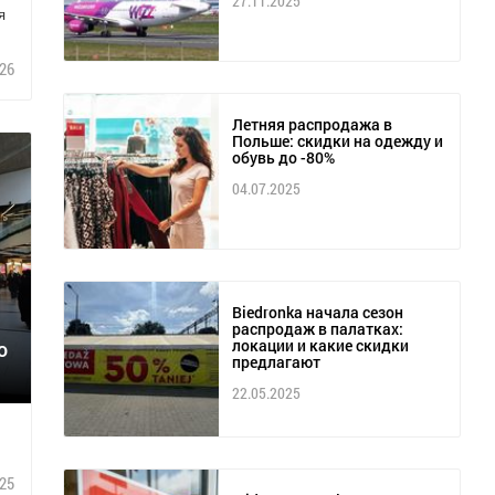
27.11.2025
я
26
Летняя распродажа в
Польше: скидки на одежду и
обувь до -80%
04.07.2025
Biedronka начала сезон
распродаж в палатках:
локации и какие скидки
о
предлагают
22.05.2025
25