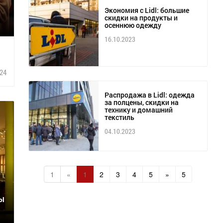
Экономия с Lidl: большие
скидки на продукты и
осеннюю одежду
16.10.2023
24
Распродажа в Lidl: одежда
за полцены, скидки на
технику и домашний
текстиль
04.10.2023
1
«
1
2
3
4
5
»
5
ды