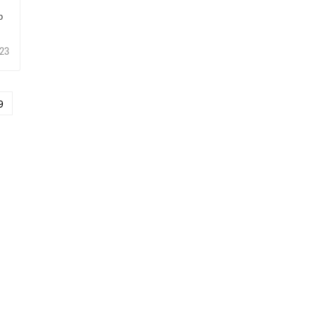
о
23
9