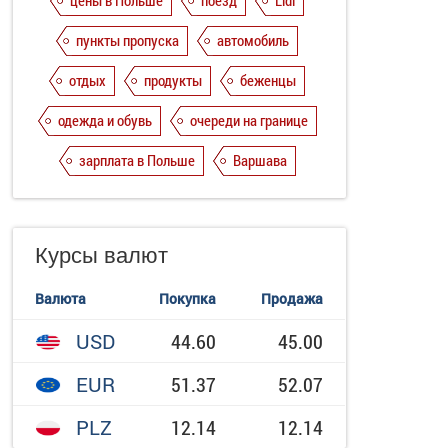
цены в Польше
поезд
Lidl
пункты пропуска
автомобиль
отдых
продукты
беженцы
одежда и обувь
очереди на границе
зарплата в Польше
Варшава
Курсы валют
Валюта
Покупка
Продажа
USD
44.60
45.00
EUR
51.37
52.07
PLZ
12.14
12.14