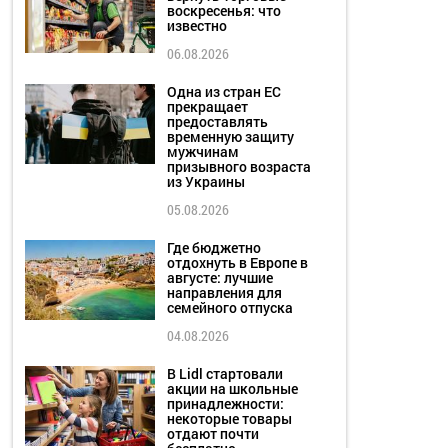
воскресенья: что
известно
06.08.2026
Одна из стран ЕС
прекращает
предоставлять
временную защиту
мужчинам
призывного возраста
из Украины
05.08.2026
Где бюджетно
отдохнуть в Европе в
августе: лучшие
направления для
семейного отпуска
04.08.2026
В Lidl стартовали
акции на школьные
принадлежности:
некоторые товары
отдают почти