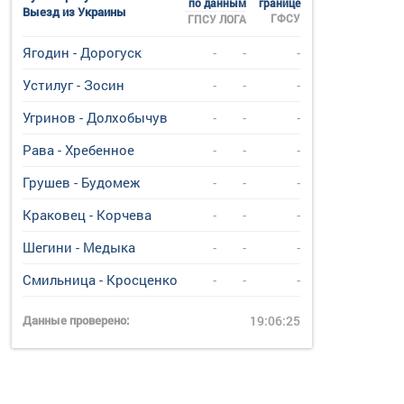
по данным
границе
Выезд из Украины
ГФСУ
ГПСУ
ЛОГА
Ягодин - Дорогуск
-
-
-
Устилуг - Зосин
-
-
-
Угринов - Долхобычув
-
-
-
Рава - Хребенное
-
-
-
Грушев - Будомеж
-
-
-
Краковец - Корчева
-
-
-
Шегини - Медыка
-
-
-
Смильница - Кросценко
-
-
-
Данные проверено:
19:06:25