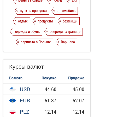
цены в Польше
поезд
Lidl
пункты пропуска
автомобиль
отдых
продукты
беженцы
одежда и обувь
очереди на границе
зарплата в Польше
Варшава
Курсы валют
Валюта
Покупка
Продажа
USD
44.60
45.00
EUR
51.37
52.07
PLZ
12.14
12.14