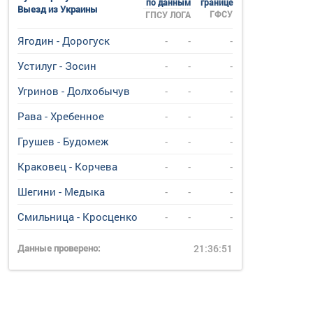
по данным
границе
Выезд из Украины
ГФСУ
ГПСУ
ЛОГА
Ягодин - Дорогуск
-
-
-
Устилуг - Зосин
-
-
-
Угринов - Долхобычув
-
-
-
Рава - Хребенное
-
-
-
Грушев - Будомеж
-
-
-
Краковец - Корчева
-
-
-
Шегини - Медыка
-
-
-
Смильница - Кросценко
-
-
-
Данные проверено:
21:36:51