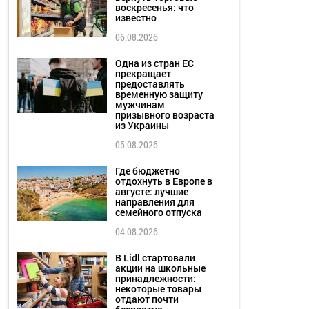
воскресенья: что
известно
06.08.2026
Одна из стран ЕС
прекращает
предоставлять
временную защиту
мужчинам
призывного возраста
из Украины
05.08.2026
Где бюджетно
отдохнуть в Европе в
августе: лучшие
направления для
семейного отпуска
04.08.2026
В Lidl стартовали
акции на школьные
принадлежности:
некоторые товары
отдают почти