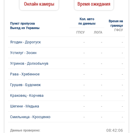
Онлайн камеры
Время ожидания
Кол. авто
Время на
Пункт пропуска
по данным
границе
Выезд из Украины
ГФСУ
ГПСУ
ЛОГА
-
-
-
Ягодин - Дорогуск
-
-
-
Устилуг - Зосин
-
-
-
Угринов - Долхобычув
-
-
-
Рава - Хребенное
-
-
-
Грушев - Будомеж
-
-
-
Краковец - Корчева
-
-
-
Шегини - Медыка
-
-
-
Смильница - Кросценко
08:42:06
Данные проверено: