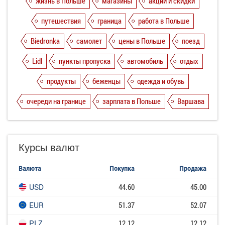
жизнь в Польше
магазины
акции и скидки
путешествия
граница
работа в Польше
Biedronka
самолет
цены в Польше
поезд
Lidl
пункты пропуска
автомобиль
отдых
продукты
беженцы
одежда и обувь
очереди на границе
зарплата в Польше
Варшава
Курсы валют
Валюта
Покупка
Продажа
USD
44.60
45.00
EUR
51.37
52.07
PLZ
12.12
12.12