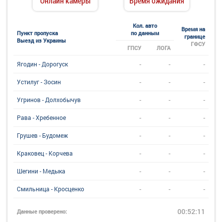
Онлайн камеры
Время ожидания
Кол. авто
Время на
Пункт пропуска
по данным
границе
Выезд из Украины
ГФСУ
ГПСУ
ЛОГА
-
-
-
Ягодин - Дорогуск
-
-
-
Устилуг - Зосин
-
-
-
Угринов - Долхобычув
-
-
-
Рава - Хребенное
-
-
-
Грушев - Будомеж
-
-
-
Краковец - Корчева
-
-
-
Шегини - Медыка
-
-
-
Смильница - Кросценко
00:52:11
Данные проверено: