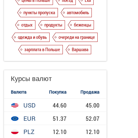
цены в Польше
поезд
Lidl
пункты пропуска
автомобиль
отдых
продукты
беженцы
одежда и обувь
очереди на границе
зарплата в Польше
Варшава
Курсы валют
Валюта
Покупка
Продажа
USD
44.60
45.00
EUR
51.37
52.07
PLZ
12.10
12.10