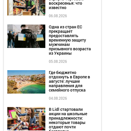
воскресенья: что
известно
06.08.2026
Одна из стран ЕС
прекращает
предоставлять
временную защиту
мужчинам
призывного возраста
из Украины
05.08.2026
Где бюджетно
отдохнуть в Европе в
августе: лучшие
направления для
семейного отпуска
04.08.2026
В Lidl стартовали
акции на школьные
принадлежности:
некоторые товары
отдают почти