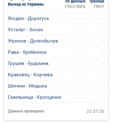
по данным
границе
Выезд из Украины
ГФСУ
ГПСУ
ЛОГА
Ягодин - Дорогуск
-
-
-
Устилуг - Зосин
-
-
-
Угринов - Долхобычув
-
-
-
Рава - Хребенное
-
-
-
Грушев - Будомеж
-
-
-
Краковец - Корчева
-
-
-
Шегини - Медыка
-
-
-
Смильница - Кросценко
-
-
-
Данные проверено:
22:37:26