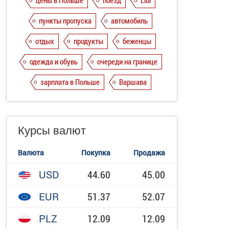
цены в Польше
поезд
Lidl
пункты пропуска
автомобиль
отдых
продукты
беженцы
одежда и обувь
очереди на границе
зарплата в Польше
Варшава
Курсы валют
Валюта
Покупка
Продажа
USD
44.60
45.00
EUR
51.37
52.07
PLZ
12.09
12.09