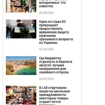
воскресенья: что
известно
06.08.2026
Одна из стран ЕС
прекращает
предоставлять
временную защиту
мужчинам
призывного возраста
из Украины
05.08.2026
Где бюджетно
отдохнуть в Европе в
августе: лучшие
направления для
семейного отпуска
04.08.2026
В Lidl стартовали
акции на школьные
принадлежности:
некоторые товары
отдают почти