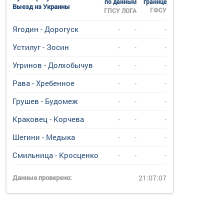
по данным
границе
Выезд из Украины
ГФСУ
ГПСУ
ЛОГА
Ягодин - Дорогуск
-
-
-
Устилуг - Зосин
-
-
-
Угринов - Долхобычув
-
-
-
Рава - Хребенное
-
-
-
Грушев - Будомеж
-
-
-
Краковец - Корчева
-
-
-
Шегини - Медыка
-
-
-
Смильница - Кросценко
-
-
-
Данные проверено:
21:07:07