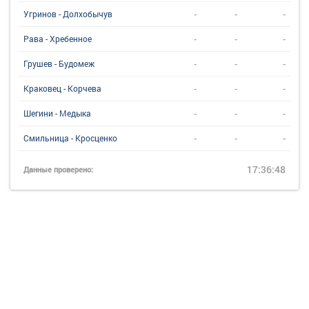
-
-
-
Угринов - Долхобычув
-
-
-
Рава - Хребенное
-
-
-
Грушев - Будомеж
-
-
-
Краковец - Корчева
-
-
-
Шегини - Медыка
-
-
-
Смильница - Кросценко
17:36:48
Данные проверено: