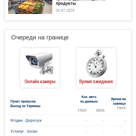
продукты
30.07.2026
Очереди на границе
Онлайн камеры
Время ожидания
Кол. авто
Время на
Пункт пропуска
по данным
границе
Выезд из Украины
ГФСУ
ГПСУ
ЛОГА
-
-
-
Ягодин - Дорогуск
-
-
-
Устилуг - Зосин