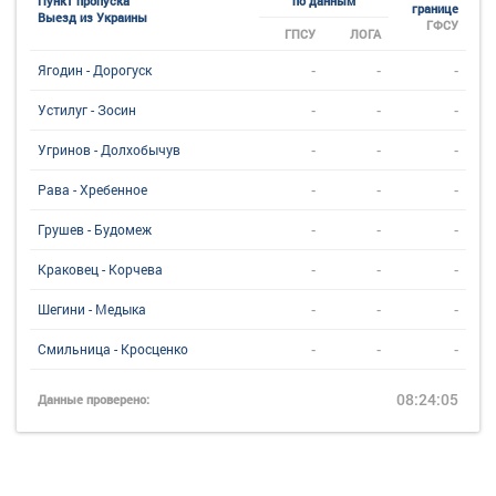
Пункт пропуска
по данным
границе
Выезд из Украины
ГФСУ
ГПСУ
ЛОГА
-
-
-
Ягодин - Дорогуск
-
-
-
Устилуг - Зосин
-
-
-
Угринов - Долхобычув
-
-
-
Рава - Хребенное
-
-
-
Грушев - Будомеж
-
-
-
Краковец - Корчева
-
-
-
Шегини - Медыка
-
-
-
Смильница - Кросценко
08:24:05
Данные проверено: