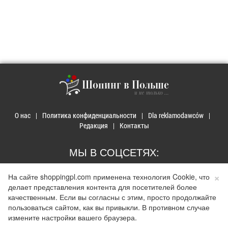
Шопинг в Польше
и не только ...
О нас
Политика конфиденциальности
Dla reklamodawców
Редакция
Контакты
МЫ В СОЦСЕТЯХ:
×
На сайте shoppingpl.com применена технология Cookie, что
делает представления контента для посетителей более
качественным. Если вы согласны с этим, просто продолжайте
пользоваться сайтом, как вы привыкли. В противном случае
© 2026 Покупки в Польше. Developed by
Realnet.cf
.
Depositphotos
Использование материалов допускается только при наличии активной ссылки на
измените настройки вашего браузера.
сайт
shoppingpl.com