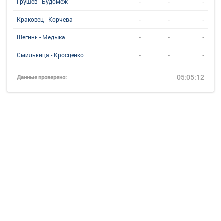
-
-
-
Грушев - Будомеж
-
-
-
Краковец - Корчева
-
-
-
Шегини - Медыка
-
-
-
Смильница - Кросценко
05:05:12
Данные проверено: