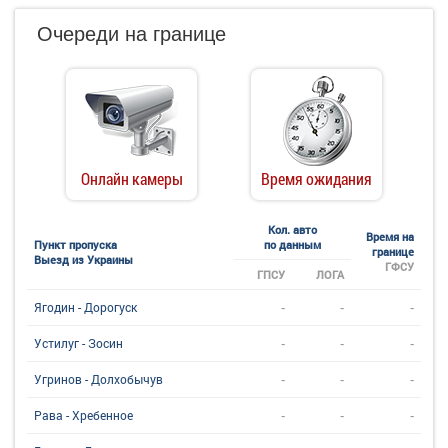
Очереди на границе
Онлайн камеры
Время ожидания
Кол. авто
Время на
Пункт пропуска
по данным
границе
Выезд из Украины
ГФСУ
ГПСУ
ЛОГА
-
-
-
Ягодин - Дорогуск
-
-
-
Устилуг - Зосин
-
-
-
Угринов - Долхобычув
-
-
-
Рава - Хребенное