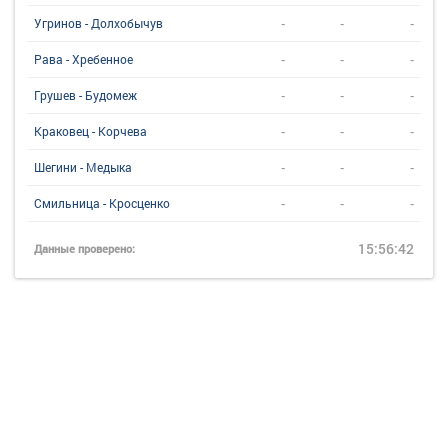
-
-
-
Угринов - Долхобычув
-
-
-
Рава - Хребенное
-
-
-
Грушев - Будомеж
-
-
-
Краковец - Корчева
-
-
-
Шегини - Медыка
-
-
-
Смильница - Кросценко
15:56:42
Данные проверено: