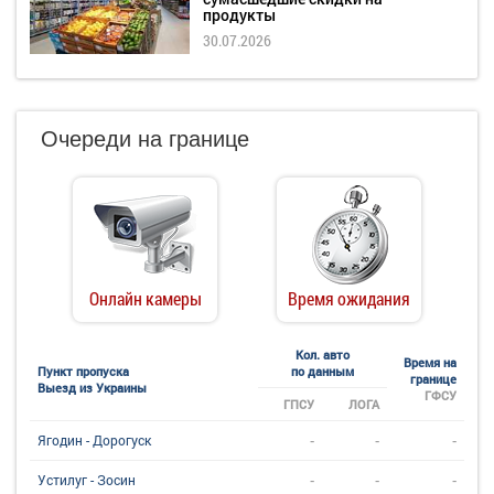
продукты
30.07.2026
Очереди на границе
Онлайн камеры
Время ожидания
Кол. авто
Время на
Пункт пропуска
по данным
границе
Выезд из Украины
ГФСУ
ГПСУ
ЛОГА
-
-
-
Ягодин - Дорогуск
-
-
-
Устилуг - Зосин