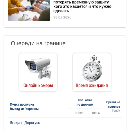
потерять временную защиту:
кого это касается и что нужно
сделать
29.07.2026
Очереди на границе
Онлайн камеры
Время ожидания
Кол. авто
Время на
Пункт пропуска
по данным
границе
Выезд из Украины
ГФСУ
ГПСУ
ЛОГА
-
-
-
Ягодин - Дорогуск