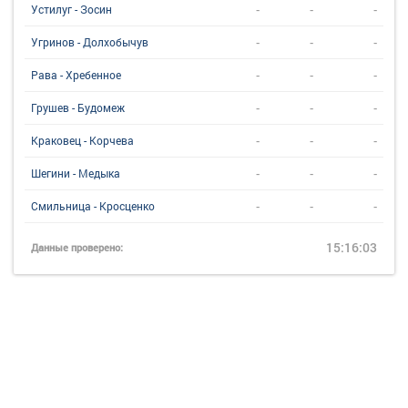
-
-
-
Устилуг - Зосин
-
-
-
Угринов - Долхобычув
-
-
-
Рава - Хребенное
-
-
-
Грушев - Будомеж
-
-
-
Краковец - Корчева
-
-
-
Шегини - Медыка
-
-
-
Смильница - Кросценко
15:16:03
Данные проверено: