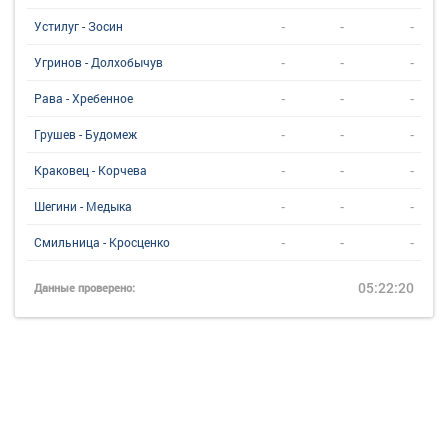
-
-
-
Устилуг - Зосин
-
-
-
Угринов - Долхобычув
-
-
-
Рава - Хребенное
-
-
-
Грушев - Будомеж
-
-
-
Краковец - Корчева
-
-
-
Шегини - Медыка
-
-
-
Смильница - Кросценко
05:22:20
Данные проверено: