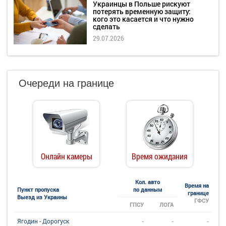
Украинцы в Польше рискуют
потерять временную защиту:
кого это касается и что нужно
сделать
29.07.2026
Очереди на границе
Онлайн камеры
Время ожидания
Кол. авто
Время на
Пункт пропуска
по данным
границе
Выезд из Украины
ГФСУ
ГПСУ
ЛОГА
-
-
-
Ягодин - Дорогуск