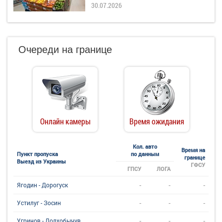
30.07.2026
Очереди на границе
Онлайн камеры
Время ожидания
Кол. авто
Время на
Пункт пропуска
по данным
границе
Выезд из Украины
ГФСУ
ГПСУ
ЛОГА
-
-
-
Ягодин - Дорогуск
-
-
-
Устилуг - Зосин
-
-
-
Угринов - Долхобычув