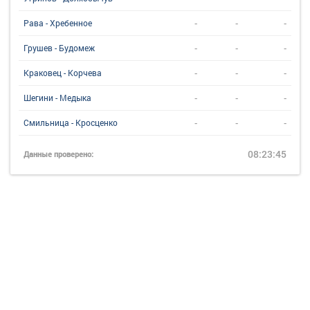
-
-
-
Рава - Хребенное
-
-
-
Грушев - Будомеж
-
-
-
Краковец - Корчева
-
-
-
Шегини - Медыка
-
-
-
Смильница - Кросценко
08:23:45
Данные проверено: