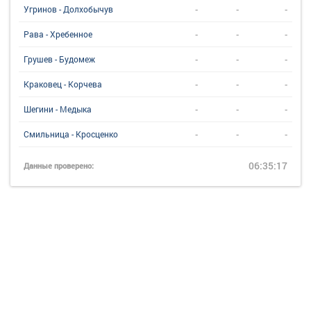
-
-
-
Угринов - Долхобычув
-
-
-
Рава - Хребенное
-
-
-
Грушев - Будомеж
-
-
-
Краковец - Корчева
-
-
-
Шегини - Медыка
-
-
-
Смильница - Кросценко
06:35:17
Данные проверено: