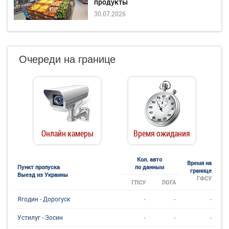
продукты
30.07.2026
Очереди на границе
Онлайн камеры
Время ожидания
Кол. авто
Время на
Пункт пропуска
по данным
границе
Выезд из Украины
ГФСУ
ГПСУ
ЛОГА
-
-
-
Ягодин - Дорогуск
-
-
-
Устилуг - Зосин