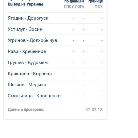
по данным
границе
Выезд из Украины
ГФСУ
ГПСУ
ЛОГА
Ягодин - Дорогуск
-
-
-
Устилуг - Зосин
-
-
-
Угринов - Долхобычув
-
-
-
Рава - Хребенное
-
-
-
Грушев - Будомеж
-
-
-
Краковец - Корчева
-
-
-
Шегини - Медыка
-
-
-
Смильница - Кросценко
-
-
-
Данные проверено:
07:52:18