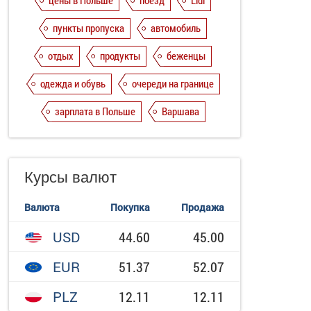
цены в Польше
поезд
Lidl
пункты пропуска
автомобиль
отдых
продукты
беженцы
одежда и обувь
очереди на границе
зарплата в Польше
Варшава
Курсы валют
Валюта
Покупка
Продажа
USD
44.60
45.00
EUR
51.37
52.07
PLZ
12.11
12.11