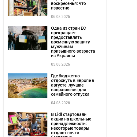
воскресенья: что
известно
06.08.2026
Одна из стран ЕС
прекращает
предоставлять
временную защиту
мужчинам
призывного возраста
из Украины
05.08.2026
Где бюджетно
отдохнуть в Европе в
августе: лучшие
направления для
семейного отпуска
04.08.2026
В Lidl стартовали
акции на школьные
принадлежности:
некоторые товары
отдают почти