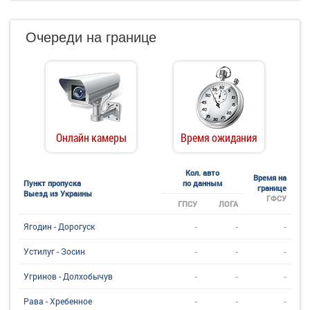
Очереди на границе
Онлайн камеры
Время ожидания
Кол. авто
Время на
Пункт пропуска
по данным
границе
Выезд из Украины
ГФСУ
ГПСУ
ЛОГА
-
-
-
Ягодин - Дорогуск
-
-
-
Устилуг - Зосин
-
-
-
Угринов - Долхобычув
-
-
-
Рава - Хребенное