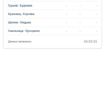
-
-
-
Грушев - Будомеж
-
-
-
Краковец - Корчева
-
-
-
Шегини - Медыка
-
-
-
Смильница - Кросценко
06:05:25
Данные проверено: