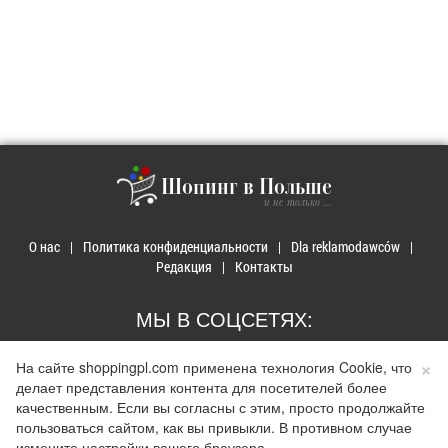
Шопинг в Польше
и не только ...
О нас
Политика конфиденциальности
Dla reklamodawców
Редакция
Контакты
МЫ В СОЦСЕТЯХ:
×
На сайте shoppingpl.com применена технология Cookie, что
делает представления контента для посетителей более
качественным. Если вы согласны с этим, просто продолжайте
© 2026 Покупки в Польше. Developed by
Realnet.cf
.
Depositphotos
пользоваться сайтом, как вы привыкли. В противном случае
Использование материалов допускается только при наличии активной ссылки на
измените настройки вашего браузера.