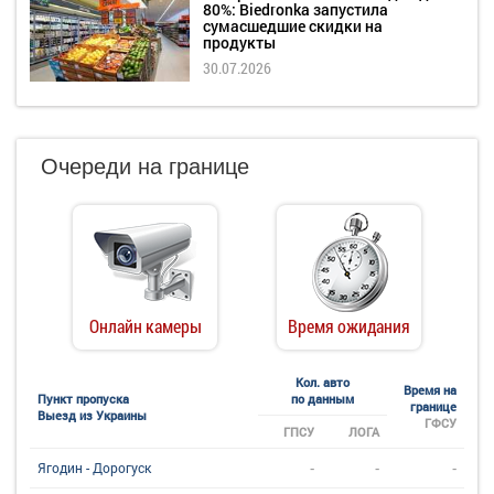
80%: Biedronka запустила
сумасшедшие скидки на
продукты
30.07.2026
Очереди на границе
Онлайн камеры
Время ожидания
Кол. авто
Время на
Пункт пропуска
по данным
границе
Выезд из Украины
ГФСУ
ГПСУ
ЛОГА
-
-
-
Ягодин - Дорогуск