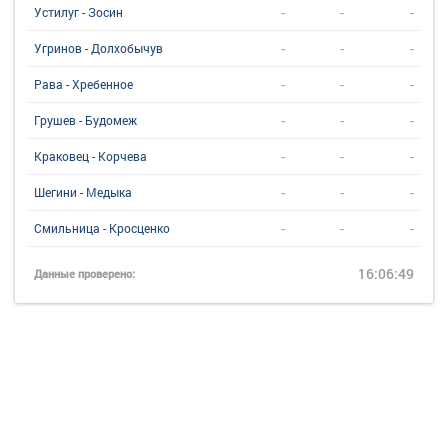
-
-
-
Устилуг - Зосин
-
-
-
Угринов - Долхобычув
-
-
-
Рава - Хребенное
-
-
-
Грушев - Будомеж
-
-
-
Краковец - Корчева
-
-
-
Шегини - Медыка
-
-
-
Смильница - Кросценко
16:06:49
Данные проверено: