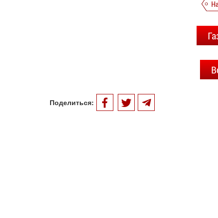
Н
Га
В
Поделиться: