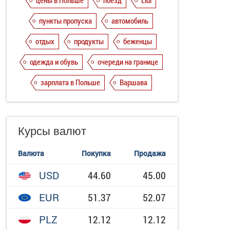
цены в Польше
поезд
Lidl
пункты пропуска
автомобиль
отдых
продукты
беженцы
одежда и обувь
очереди на границе
зарплата в Польше
Варшава
Курсы валют
Валюта
Покупка
Продажа
USD
44.60
45.00
EUR
51.37
52.07
PLZ
12.12
12.12