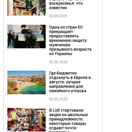
воскресенья: что
известно
06.08.2026
Одна из стран ЕС
прекращает
предоставлять
временную защиту
мужчинам
призывного возраста
из Украины
05.08.2026
Где бюджетно
отдохнуть в Европе в
августе: лучшие
направления для
семейного отпуска
04.08.2026
В Lidl стартовали
акции на школьные
принадлежности:
некоторые товары
отдают почти