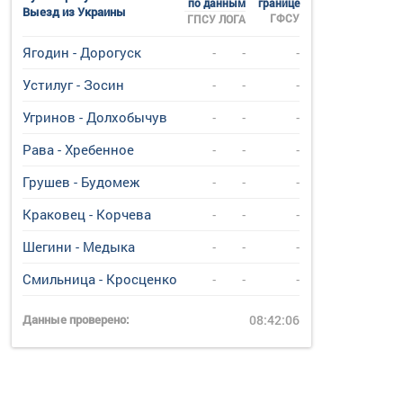
по данным
границе
Выезд из Украины
ГФСУ
ГПСУ
ЛОГА
Ягодин - Дорогуск
-
-
-
Устилуг - Зосин
-
-
-
Угринов - Долхобычув
-
-
-
Рава - Хребенное
-
-
-
Грушев - Будомеж
-
-
-
Краковец - Корчева
-
-
-
Шегини - Медыка
-
-
-
Смильница - Кросценко
-
-
-
Данные проверено:
08:42:06