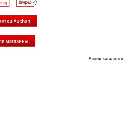
азад
Вперед
зетки Auchan
се магазины
Архив каталогов