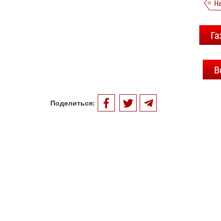
Н
Га
В
Поделиться: