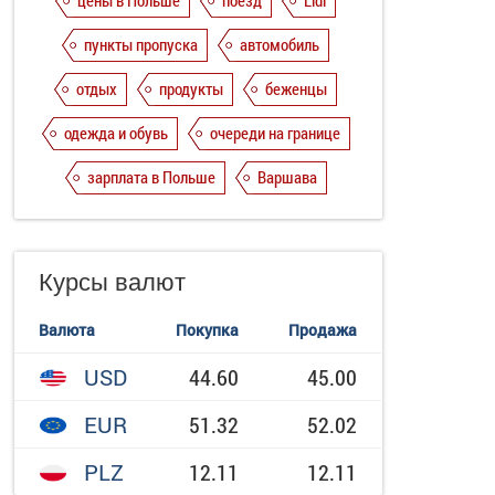
цены в Польше
поезд
Lidl
пункты пропуска
автомобиль
отдых
продукты
беженцы
одежда и обувь
очереди на границе
зарплата в Польше
Варшава
Курсы валют
Валюта
Покупка
Продажа
USD
44.60
45.00
EUR
51.32
52.02
PLZ
12.11
12.11