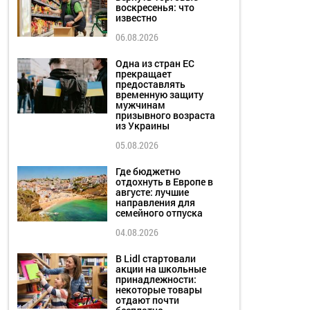
воскресенья: что
известно
06.08.2026
Одна из стран ЕС
прекращает
предоставлять
временную защиту
мужчинам
призывного возраста
из Украины
05.08.2026
Где бюджетно
отдохнуть в Европе в
августе: лучшие
направления для
семейного отпуска
04.08.2026
В Lidl стартовали
акции на школьные
принадлежности:
некоторые товары
отдают почти