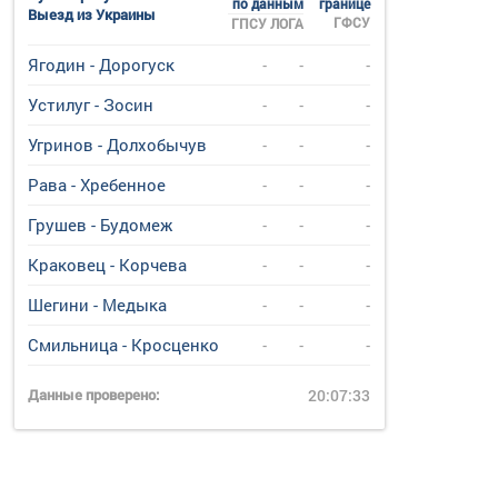
по данным
границе
Выезд из Украины
ГФСУ
ГПСУ
ЛОГА
Ягодин - Дорогуск
-
-
-
Устилуг - Зосин
-
-
-
Угринов - Долхобычув
-
-
-
Рава - Хребенное
-
-
-
Грушев - Будомеж
-
-
-
Краковец - Корчева
-
-
-
Шегини - Медыка
-
-
-
Смильница - Кросценко
-
-
-
Данные проверено:
20:07:33