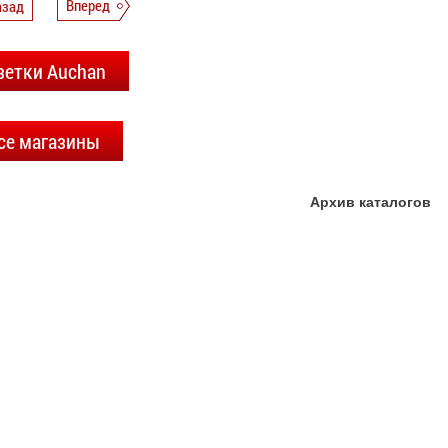
азад
Вперед
зетки Auchan
се магазины
Архив каталогов