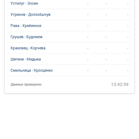
-
-
-
Устилуг - Зосин
-
-
-
Угринов - Долхобычув
-
-
-
Рава - Хребенное
-
-
-
Грушев - Будомеж
-
-
-
Краковец - Корчева
-
-
-
Шегини - Медыка
-
-
-
Смильница - Кросценко
13:42:59
Данные проверено: