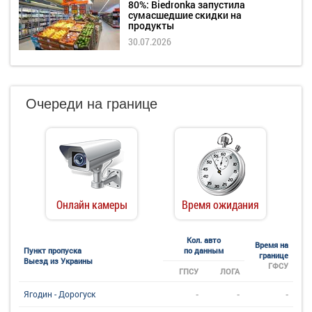
80%: Biedronka запустила
сумасшедшие скидки на
продукты
30.07.2026
Очереди на границе
Онлайн камеры
Время ожидания
Кол. авто
Время на
Пункт пропуска
по данным
границе
Выезд из Украины
ГФСУ
ГПСУ
ЛОГА
-
-
-
Ягодин - Дорогуск