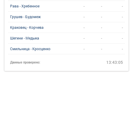
-
-
-
Рава - Хребенное
-
-
-
Грушев - Будомеж
-
-
-
Краковец - Корчева
-
-
-
Шегини - Медыка
-
-
-
Смильница - Кросценко
13:43:05
Данные проверено: