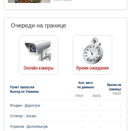
Очереди на границе
Онлайн камеры
Время ожидания
Кол. авто
Время на
Пункт пропуска
по данным
границе
Выезд из Украины
ГФСУ
ГПСУ
ЛОГА
-
-
-
Ягодин - Дорогуск
-
-
-
Устилуг - Зосин
-
-
-
Угринов - Долхобычув