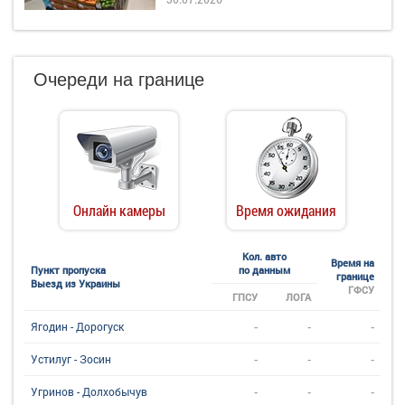
Очереди на границе
Онлайн камеры
Время ожидания
Кол. авто
Время на
Пункт пропуска
по данным
границе
Выезд из Украины
ГФСУ
ГПСУ
ЛОГА
-
-
-
Ягодин - Дорогуск
-
-
-
Устилуг - Зосин
-
-
-
Угринов - Долхобычув