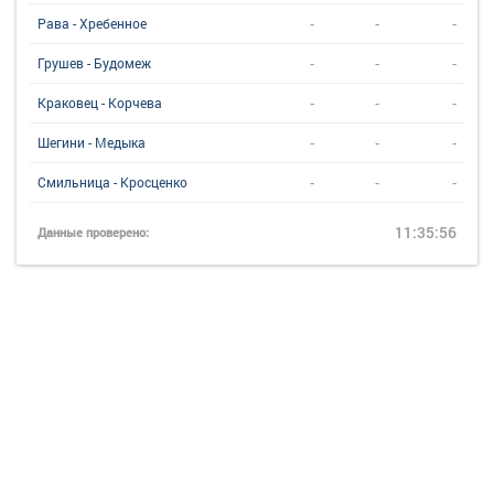
-
-
-
Рава - Хребенное
-
-
-
Грушев - Будомеж
-
-
-
Краковец - Корчева
-
-
-
Шегини - Медыка
-
-
-
Смильница - Кросценко
11:35:56
Данные проверено: