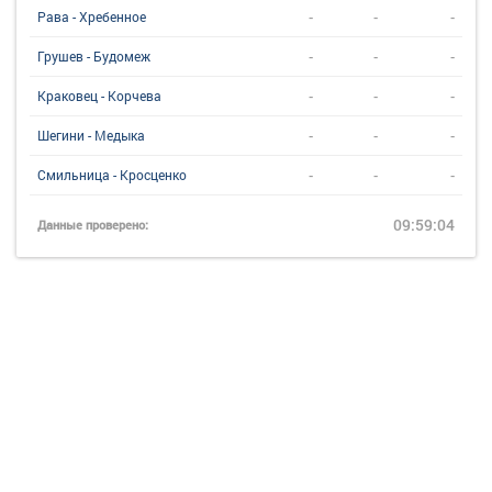
-
-
-
Рава - Хребенное
-
-
-
Грушев - Будомеж
-
-
-
Краковец - Корчева
-
-
-
Шегини - Медыка
-
-
-
Смильница - Кросценко
09:59:04
Данные проверено: