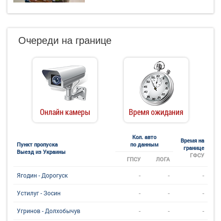
Очереди на границе
Онлайн камеры
Время ожидания
Кол. авто
Время на
Пункт пропуска
по данным
границе
Выезд из Украины
ГФСУ
ГПСУ
ЛОГА
-
-
-
Ягодин - Дорогуск
-
-
-
Устилуг - Зосин
-
-
-
Угринов - Долхобычув