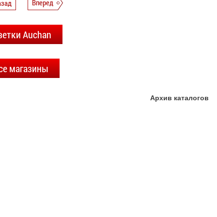
азад
Вперед
зетки Auchan
се магазины
Архив каталогов