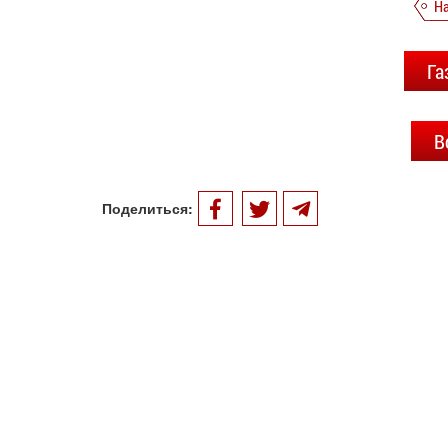
Н
Га
В
Поделиться: