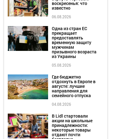
воскресенья: что
известно
06.08.2026
Одна из стран ЕС
прекращает
предоставлять
временную защиту
мужчинам
призывного возраста
из Украины
05.08.2026
Где бюджетно
отдохнуть в Европе в
августе: лучшие
направления для
семейного отпуска
04.08.2026
В Lidl стартовали
акции на школьные
принадлежности:
некоторые товары
отдают почти