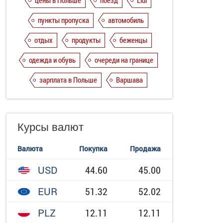
цены в Польше
поезд
Lidl
пункты пропуска
автомобиль
отдых
продукты
беженцы
одежда и обувь
очереди на границе
зарплата в Польше
Варшава
Курсы валют
Валюта
Покупка
Продажа
USD
44.60
45.00
EUR
51.32
52.02
PLZ
12.11
12.11