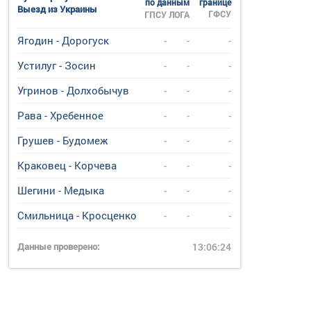
по данным
границе
Выезд из Украины
ГФСУ
ГПСУ
ЛОГА
Ягодин - Дорогуск
-
-
-
Устилуг - Зосин
-
-
-
Угринов - Долхобычув
-
-
-
Рава - Хребенное
-
-
-
Грушев - Будомеж
-
-
-
Краковец - Корчева
-
-
-
Шегини - Медыка
-
-
-
Смильница - Кросценко
-
-
-
Данные проверено:
13:06:24