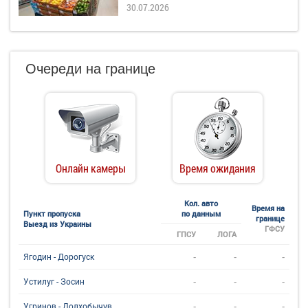
30.07.2026
Очереди на границе
Онлайн камеры
Время ожидания
Кол. авто
Время на
Пункт пропуска
по данным
границе
Выезд из Украины
ГФСУ
ГПСУ
ЛОГА
-
-
-
Ягодин - Дорогуск
-
-
-
Устилуг - Зосин
-
-
-
Угринов - Долхобычув