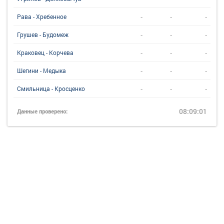
-
-
-
Рава - Хребенное
-
-
-
Грушев - Будомеж
-
-
-
Краковец - Корчева
-
-
-
Шегини - Медыка
-
-
-
Смильница - Кросценко
08:09:01
Данные проверено: