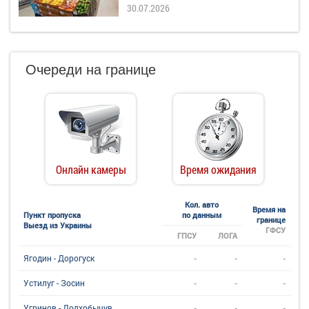
30.07.2026
Очереди на границе
Онлайн камеры
Время ожидания
Кол. авто
Время на
Пункт пропуска
по данным
границе
Выезд из Украины
ГФСУ
ГПСУ
ЛОГА
-
-
-
Ягодин - Дорогуск
-
-
-
Устилуг - Зосин
-
-
-
Угринов - Долхобычув