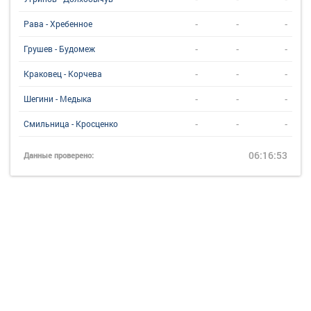
-
-
-
Рава - Хребенное
-
-
-
Грушев - Будомеж
-
-
-
Краковец - Корчева
-
-
-
Шегини - Медыка
-
-
-
Смильница - Кросценко
06:16:53
Данные проверено: