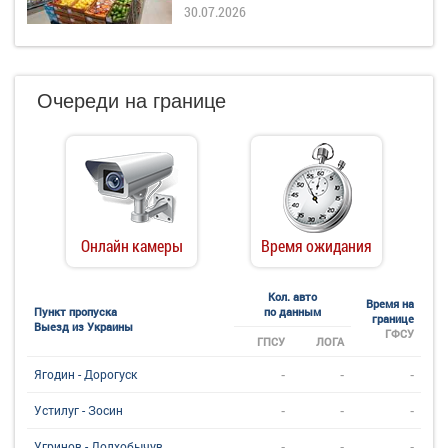
30.07.2026
Очереди на границе
Онлайн камеры
Время ожидания
Кол. авто
Время на
Пункт пропуска
по данным
границе
Выезд из Украины
ГФСУ
ГПСУ
ЛОГА
-
-
-
Ягодин - Дорогуск
-
-
-
Устилуг - Зосин
-
-
-
Угринов - Долхобычув