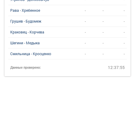
-
-
-
Рава - Хребенное
-
-
-
Грушев - Будомеж
-
-
-
Краковец - Корчева
-
-
-
Шегини - Медыка
-
-
-
Смильница - Кросценко
12:37:55
Данные проверено: