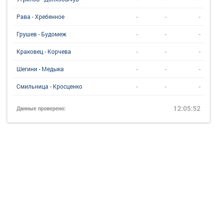
-
-
-
Рава - Хребенное
-
-
-
Грушев - Будомеж
-
-
-
Краковец - Корчева
-
-
-
Шегини - Медыка
-
-
-
Смильница - Кросценко
12:05:52
Данные проверено: