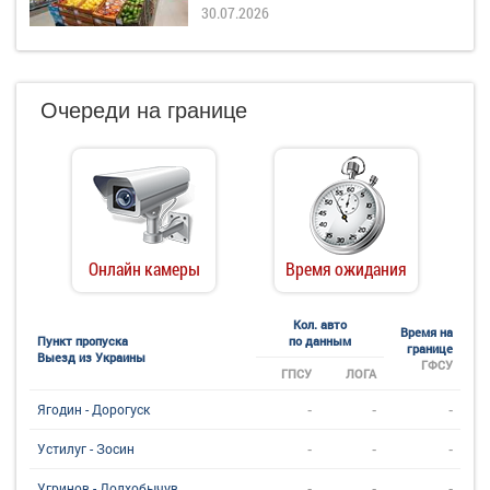
30.07.2026
Очереди на границе
Онлайн камеры
Время ожидания
Кол. авто
Время на
Пункт пропуска
по данным
границе
Выезд из Украины
ГФСУ
ГПСУ
ЛОГА
-
-
-
Ягодин - Дорогуск
-
-
-
Устилуг - Зосин
-
-
-
Угринов - Долхобычув