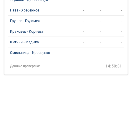
-
-
-
Рава - Хребенное
-
-
-
Грушев - Будомеж
-
-
-
Краковец - Корчева
-
-
-
Шегини - Медыка
-
-
-
Смильница - Кросценко
14:50:31
Данные проверено: