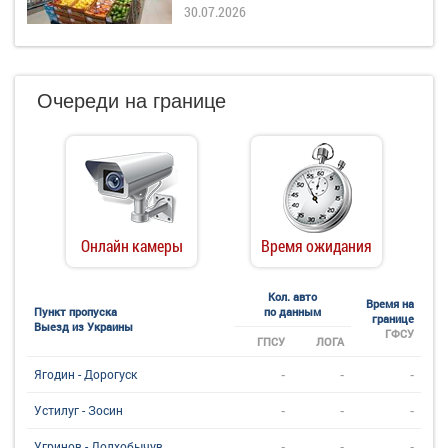
30.07.2026
Очереди на границе
Онлайн камеры
Время ожидания
Кол. авто
Время на
Пункт пропуска
по данным
границе
Выезд из Украины
ГФСУ
ГПСУ
ЛОГА
-
-
-
Ягодин - Дорогуск
-
-
-
Устилуг - Зосин
-
-
-
Угринов - Долхобычув