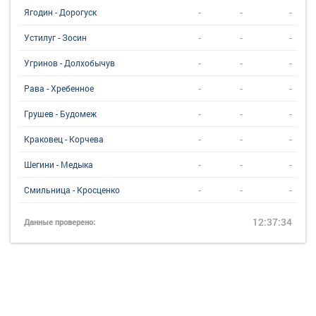
-
-
-
Ягодин - Дорогуск
-
-
-
Устилуг - Зосин
-
-
-
Угринов - Долхобычув
-
-
-
Рава - Хребенное
-
-
-
Грушев - Будомеж
-
-
-
Краковец - Корчева
-
-
-
Шегини - Медыка
-
-
-
Смильница - Кросценко
12:37:34
Данные проверено: