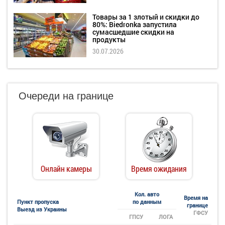
Товары за 1 злотый и скидки до
80%: Biedronka запустила
сумасшедшие скидки на
продукты
30.07.2026
Очереди на границе
Онлайн камеры
Время ожидания
Кол. авто
Время на
Пункт пропуска
по данным
границе
Выезд из Украины
ГФСУ
ГПСУ
ЛОГА