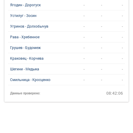
-
-
-
Ягодин - Дорогуск
-
-
-
Устилуг - Зосин
-
-
-
Угринов - Долхобычув
-
-
-
Рава - Хребенное
-
-
-
Грушев - Будомеж
-
-
-
Краковец - Корчева
-
-
-
Шегини - Медыка
-
-
-
Смильница - Кросценко
08:42:06
Данные проверено: