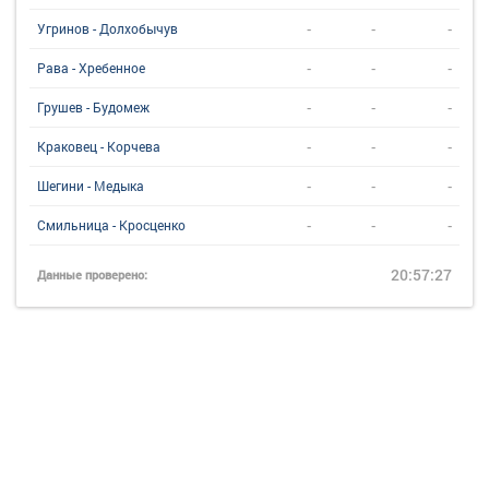
-
-
-
Угринов - Долхобычув
-
-
-
Рава - Хребенное
-
-
-
Грушев - Будомеж
-
-
-
Краковец - Корчева
-
-
-
Шегини - Медыка
-
-
-
Смильница - Кросценко
20:57:27
Данные проверено: