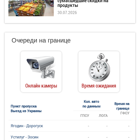
сумасшедшие скидки на
продукты
30.07.2026
Очереди на границе
Онлайн камеры
Время ожидания
Кол. авто
Время на
Пункт пропуска
по данным
границе
Выезд из Украины
ГФСУ
ГПСУ
ЛОГА
-
-
-
Ягодин - Дорогуск
-
-
-
Устилуг - Зосин