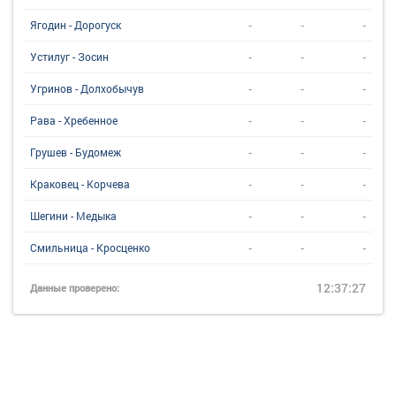
-
-
-
Ягодин - Дорогуск
-
-
-
Устилуг - Зосин
-
-
-
Угринов - Долхобычув
-
-
-
Рава - Хребенное
-
-
-
Грушев - Будомеж
-
-
-
Краковец - Корчева
-
-
-
Шегини - Медыка
-
-
-
Смильница - Кросценко
12:37:27
Данные проверено: