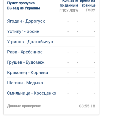
Кол. авто
Время на
Пункт пропуска
по данным
границе
Выезд из Украины
ГФСУ
ГПСУ
ЛОГА
Ягодин - Дорогуск
-
-
-
Устилуг - Зосин
-
-
-
Угринов - Долхобычув
-
-
-
Рава - Хребенное
-
-
-
Грушев - Будомеж
-
-
-
Краковец - Корчева
-
-
-
Шегини - Медыка
-
-
-
Смильница - Кросценко
-
-
-
Данные проверено:
08:55:18