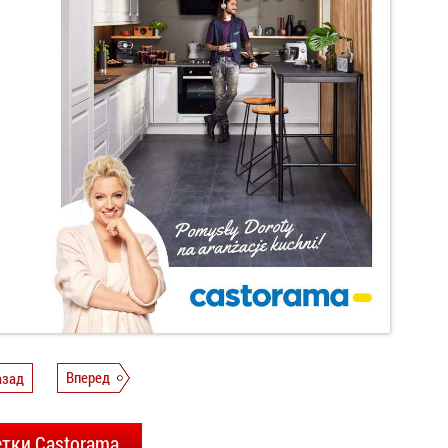
азад
Вперед
етки Castorama