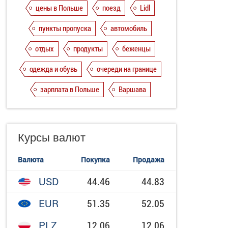
цены в Польше
поезд
Lidl
пункты пропуска
автомобиль
отдых
продукты
беженцы
одежда и обувь
очереди на границе
зарплата в Польше
Варшава
Курсы валют
Валюта
Покупка
Продажа
USD
44.46
44.83
EUR
51.35
52.05
PLZ
12.06
12.06