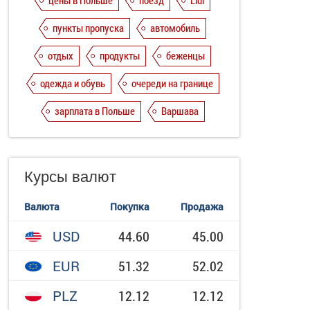
цены в Польше
поезд
Lidl
пункты пропуска
автомобиль
отдых
продукты
беженцы
одежда и обувь
очереди на границе
зарплата в Польше
Варшава
Курсы валют
Валюта
Покупка
Продажа
USD
44.60
45.00
EUR
51.32
52.02
PLZ
12.12
12.12