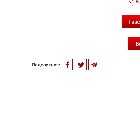
Н
Газ
В
Поделиться: