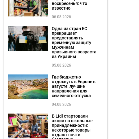
воскресенья: что
известно
06.08.2026
Одна из стран ЕС
прекращает
предоставлять
временную защиту
мужчинам
призывного возраста
из Украины
05.08.2026
Где бюджетно
отдохнуть в Европе в
августе: лучшие
направления для
семейного отпуска
04.08.2026
В Lidl стартовали
акции на школьные
принадлежности:
некоторые товары
отдают почти