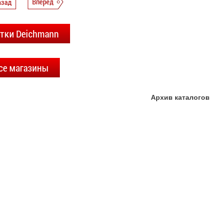
азад
Вперед
етки Deichmann
се магазины
Архив каталогов