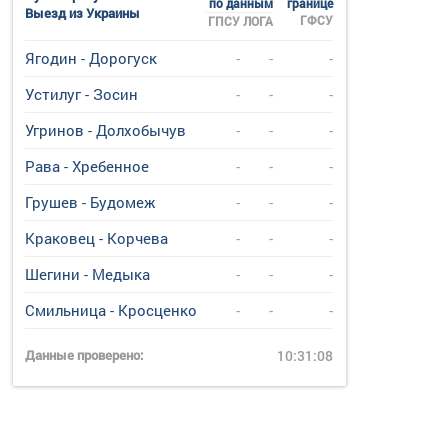
по данным
границе
Выезд из Украины
ГФСУ
ГПСУ
ЛОГА
Ягодин - Дорогуск
-
-
-
Устилуг - Зосин
-
-
-
Угринов - Долхобычув
-
-
-
Рава - Хребенное
-
-
-
Грушев - Будомеж
-
-
-
Краковец - Корчева
-
-
-
Шегини - Медыка
-
-
-
Смильница - Кросценко
-
-
-
Данные проверено:
10:31:08