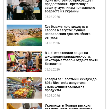
Одна из стран ЕС прекращает
предоставлять временную
защиту мужчинам призывного
возраста из Украины
05.08.2026
Где бюджетно отдохнуть в
Европе в августе: лучшие
направления для семейного
отпуска
04.08.2026
В Lidl стартовали акции на
школьные принадлежности:
некоторые товары отдают почти
бесплатно
03.08.2026
Товары за 1 злотый и скидки до
80%: Biedronka запустила
сумасшедшие скидки на
продукты
30.07.2026
Украинцы в Польше рискуют
потерять временную защиту: