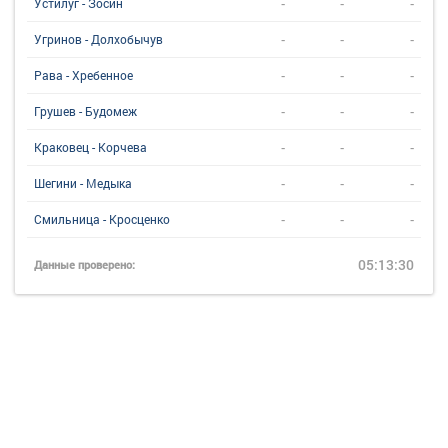
-
-
-
Устилуг - Зосин
-
-
-
Угринов - Долхобычув
-
-
-
Рава - Хребенное
-
-
-
Грушев - Будомеж
-
-
-
Краковец - Корчева
-
-
-
Шегини - Медыка
-
-
-
Смильница - Кросценко
05:13:30
Данные проверено: