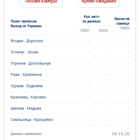
Онлайн камеры
Время ожидания
Кол. авто
Время на
Пункт пропуска
по данным
границе
Выезд из Украины
ГФСУ
ГПСУ
ЛОГА
-
-
-
Ягодин - Дорогуск
-
-
-
Устилуг - Зосин
-
-
-
Угринов - Долхобычув
-
-
-
Рава - Хребенное
-
-
-
Грушев - Будомеж
-
-
-
Краковец - Корчева
-
-
-
Шегини - Медыка
-
-
-
Смильница - Кросценко
04:15:26
Данные проверено: