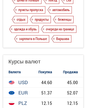
цены в Польше
поезд
Lidl
пункты пропуска
автомобиль
отдых
продукты
беженцы
одежда и обувь
очереди на границе
зарплата в Польше
Варшава
Курсы валют
Валюта
Покупка
Продажа
USD
44.60
45.00
EUR
51.37
52.07
PLZ
12.15
12.15