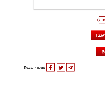
Н
Газе
В
Поделиться: