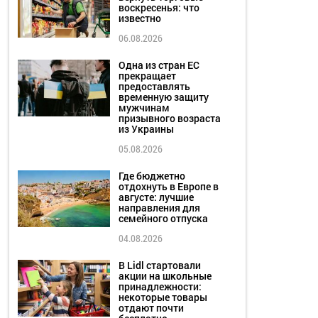
воскресенья: что
известно
06.08.2026
Одна из стран ЕС
прекращает
предоставлять
временную защиту
мужчинам
призывного возраста
из Украины
05.08.2026
Где бюджетно
отдохнуть в Европе в
августе: лучшие
направления для
семейного отпуска
04.08.2026
В Lidl стартовали
акции на школьные
принадлежности:
некоторые товары
отдают почти