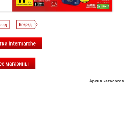
азад
Вперед
тки Intermarche
се магазины
Архив каталогов