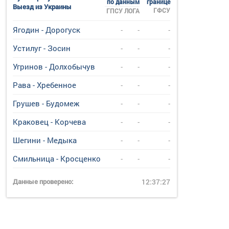
по данным
границе
Выезд из Украины
ГФСУ
ГПСУ
ЛОГА
Ягодин - Дорогуск
-
-
-
Устилуг - Зосин
-
-
-
Угринов - Долхобычув
-
-
-
Рава - Хребенное
-
-
-
Грушев - Будомеж
-
-
-
Краковец - Корчева
-
-
-
Шегини - Медыка
-
-
-
Смильница - Кросценко
-
-
-
Данные проверено:
12:37:27