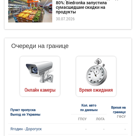
80%: Biedronka запустила
сумасшедшие скидки на
продукты
30.07.2026
Очереди на границе
Онлайн камеры
Время ожидания
Кол. авто
Время на
Пункт пропуска
по данным
границе
Выезд из Украины
ГФСУ
ГПСУ
ЛОГА
-
-
-
Ягодин - Дорогуск