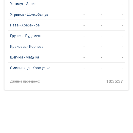
-
-
-
Устилуг - Зосин
-
-
-
Угринов - Долхобычув
-
-
-
Рава - Хребенное
-
-
-
Грушев - Будомеж
-
-
-
Краковец - Корчева
-
-
-
Шегини - Медыка
-
-
-
Смильница - Кросценко
10:35:37
Данные проверено: