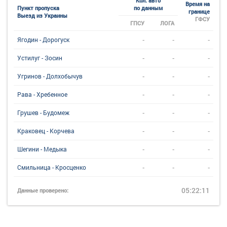
Кол. авто
Время на
Пункт пропуска
по данным
границе
Выезд из Украины
ГФСУ
ГПСУ
ЛОГА
-
-
-
Ягодин - Дорогуск
-
-
-
Устилуг - Зосин
-
-
-
Угринов - Долхобычув
-
-
-
Рава - Хребенное
-
-
-
Грушев - Будомеж
-
-
-
Краковец - Корчева
-
-
-
Шегини - Медыка
-
-
-
Смильница - Кросценко
05:22:11
Данные проверено: