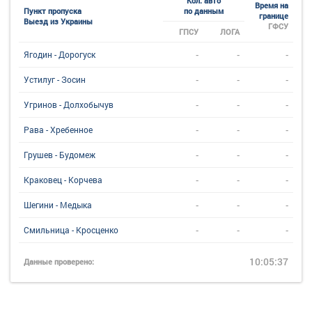
Кол. авто
Время на
Пункт пропуска
по данным
границе
Выезд из Украины
ГФСУ
ГПСУ
ЛОГА
-
-
-
Ягодин - Дорогуск
-
-
-
Устилуг - Зосин
-
-
-
Угринов - Долхобычув
-
-
-
Рава - Хребенное
-
-
-
Грушев - Будомеж
-
-
-
Краковец - Корчева
-
-
-
Шегини - Медыка
-
-
-
Смильница - Кросценко
10:05:37
Данные проверено: