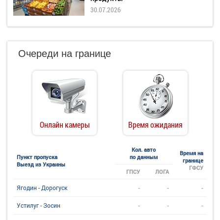
30.07.2026
Очереди на границе
Онлайн камеры
Время ожидания
Кол. авто
Время на
Пункт пропуска
по данным
границе
Выезд из Украины
ГФСУ
ГПСУ
ЛОГА
-
-
-
Ягодин - Дорогуск
-
-
-
Устилуг - Зосин