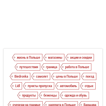
жизнь в Польше
магазины
акции и скидки
путешествия
граница
работа в Польше
Biedronka
самолет
цены в Польше
поезд
Lidl
пункты пропуска
автомобиль
отдых
продукты
беженцы
одежда и обувь
очереди на границе
зарплата в Польше
Варшава