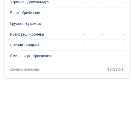
-
-
-
Угринов - Долхобычув
-
-
-
Рава - Хребенное
-
-
-
Грушев - Будомеж
-
-
-
Краковец - Корчева
-
-
-
Шегини - Медыка
-
-
-
Смильница - Кросценко
17:37:51
Данные проверено: