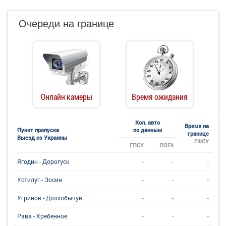
Очереди на границе
Онлайн камеры
Время ожидания
Кол. авто
Время на
Пункт пропуска
по данным
границе
Выезд из Украины
ГФСУ
ГПСУ
ЛОГА
-
-
-
Ягодин - Дорогуск
-
-
-
Устилуг - Зосин
-
-
-
Угринов - Долхобычув
-
-
-
Рава - Хребенное