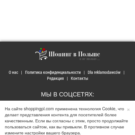
Шопинг в Польше
и не только ...
О нас
Политика конфиденциальности
Dla reklamodawców
Редакция
Контакты
МЫ В СОЦСЕТЯХ:
×
На сайте shoppingpl.com применена технология Cookie, что
делает представления контента для посетителей более
качественным. Если вы согласны с этим, просто продолжайте
пользоваться сайтом, как вы привыкли. В противном случае
© 2026 Покупки в Польше. Developed by
Realnet.cf
.
Depositphotos
Использование материалов допускается только при наличии активной ссылки на
измените настройки вашего браузера.