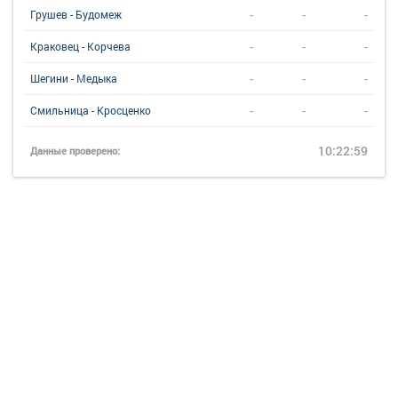
-
-
-
Грушев - Будомеж
-
-
-
Краковец - Корчева
-
-
-
Шегини - Медыка
-
-
-
Смильница - Кросценко
10:22:59
Данные проверено: