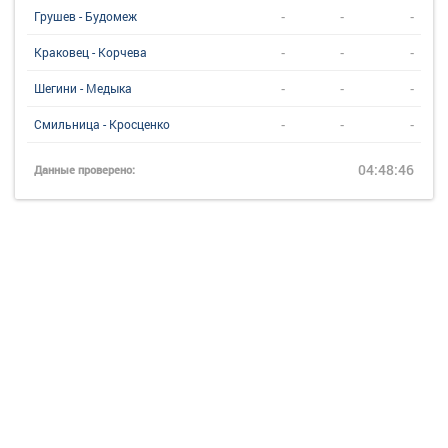
-
-
-
Грушев - Будомеж
-
-
-
Краковец - Корчева
-
-
-
Шегини - Медыка
-
-
-
Смильница - Кросценко
04:48:46
Данные проверено: