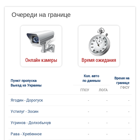
Очереди на границе
Онлайн камеры
Время ожидания
Кол. авто
Время на
Пункт пропуска
по данным
границе
Выезд из Украины
ГФСУ
ГПСУ
ЛОГА
-
-
-
Ягодин - Дорогуск
-
-
-
Устилуг - Зосин
-
-
-
Угринов - Долхобычув
-
-
-
Рава - Хребенное