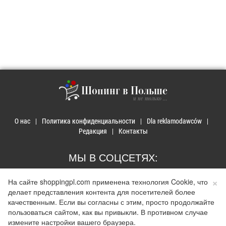
Шопинг в Польше
и не только ...
О нас
Политика конфиденциальности
Dla reklamodawców
Редакция
Контакты
МЫ В СОЦСЕТЯХ:
×
На сайте shoppingpl.com применена технология Cookie, что
делает представления контента для посетителей более
качественным. Если вы согласны с этим, просто продолжайте
пользоваться сайтом, как вы привыкли. В противном случае
© 2026 Покупки в Польше. Developed by
Realnet.cf
.
Depositphotos
Использование материалов допускается только при наличии активной ссылки на
измените настройки вашего браузера.