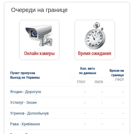
Очереди на границе
Онлайн камеры
Время ожидания
Кол. авто
Время на
Пункт пропуска
по данным
границе
Выезд из Украины
ГФСУ
ГПСУ
ЛОГА
-
-
-
Ягодин - Дорогуск
-
-
-
Устилуг - Зосин
-
-
-
Угринов - Долхобычув
-
-
-
Рава - Хребенное