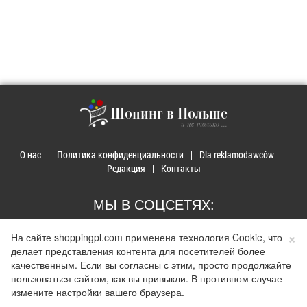
Шопинг в Польше
и не только ...
О нас
Политика конфиденциальности
Dla reklamodawców
Редакция
Контакты
МЫ В СОЦСЕТЯХ:
×
На сайте shoppingpl.com применена технология Cookie, что
делает представления контента для посетителей более
качественным. Если вы согласны с этим, просто продолжайте
© 2026 Покупки в Польше. Developed by
Realnet.cf
.
Depositphotos
пользоваться сайтом, как вы привыкли. В противном случае
Использование материалов допускается только при наличии активной ссылки на
измените настройки вашего браузера.
сайт
shoppingpl.com