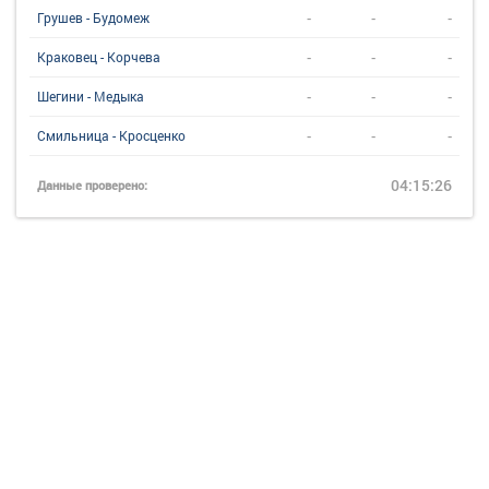
-
-
-
Грушев - Будомеж
-
-
-
Краковец - Корчева
-
-
-
Шегини - Медыка
-
-
-
Смильница - Кросценко
04:15:26
Данные проверено: