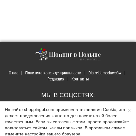
Шопинг в Польше
и не только ...
О нас
Политика конфиденциальности
Dla reklamodawców
Редакция
Контакты
МЫ В СОЦСЕТЯХ:
×
На сайте shoppingpl.com применена технология Cookie, что
делает представления контента для посетителей более
качественным. Если вы согласны с этим, просто продолжайте
пользоваться сайтом, как вы привыкли. В противном случае
© 2026 Покупки в Польше. Developed by
Realnet.cf
.
Depositphotos
Использование материалов допускается только при наличии активной ссылки на
измените настройки вашего браузера.