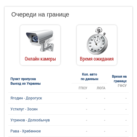
Очереди на границе
Онлайн камеры
Время ожидания
Кол. авто
Время на
Пункт пропуска
по данным
границе
Выезд из Украины
ГФСУ
ГПСУ
ЛОГА
-
-
-
Ягодин - Дорогуск
-
-
-
Устилуг - Зосин
-
-
-
Угринов - Долхобычув
-
-
-
Рава - Хребенное